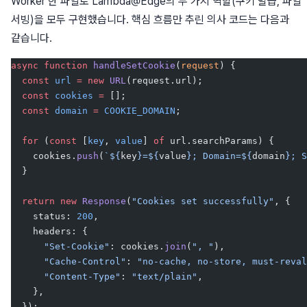
Worker 한 파일로 Lambda@Edge의 두 가지 역할(쿠키 발급, 파일
서빙)을 모두 구현했습니다. 핵심 흐름만 추린 의사 코드는 다음과
같습니다.
async
 function
 handleSetCookie
(
request
) {
  const
 url
 =
 new
 URL
(request.url);
  const
 cookies
 =
 [];
  const
 domain
 =
 COOKIE_DOMAIN
;
  for
 (
const
 [
key
, 
value
] 
of
 url.searchParams) {
    cookies.
push
(
`${
key
}=${
value
}; Domain=${
domain
}; S
  }
  return
 new
 Response
(
"Cookies set successfully"
, {
    status: 
200
,
    headers: {
      "Set-Cookie"
: cookies.
join
(
", "
),
      "Cache-Control"
: 
"no-cache, no-store, must-reval
      "Content-Type"
: 
"text/plain"
,
    },
  });