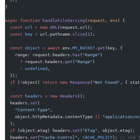
}
async
 function
 handleFileServing
(
request
, 
env
) {
  const
 url
 =
 new
 URL
(request.url);
  const
 key
 =
 url.pathname.
slice
(
1
);
  const
 object
 =
 await
 env.
MY_BUCKET
.
get
(key, {
    range: request.headers.
has
(
"Range"
)
      ?
 request.headers.
get
(
"Range"
)
      :
 undefined
,
  });
  if
 (
!
object) 
return
 new
 Response
(
"Not Found"
, { stat
  const
 headers
 =
 new
 Headers
();
  headers.
set
(
    "Content-Type"
,
    object.httpMetadata.contentType 
||
 "application/oc
  );
  if
 (object.etag) headers.
set
(
"ETag"
, object.etag);
  headers.
set
(
"Cache-Control"
, 
CACHE_POLICY
); 
// 사내