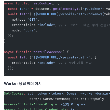
async
 function
 setCookie
() {
  const
 token
 =
 document.
getElementById
(
"jwtToken"
).va
  await
 fetch
(
`${
WORKER_URL
}/<cookie-path>?token=${
tok
    method: 
"GET"
,
    credentials: 
"include"
, 
// ★ 크로스 도메인 쿠키 전송/
    mode: 
"cors"
,
  });
}
async
 function
 testFileAccess
() {
  await
 fetch
(
`${
WORKER_URL
}/<private-path>`
, {
    credentials: 
"include"
, 
// ★ 쿠키 자동 전송
  });
}
Worker 응답 헤더 예시
Set-Cookie
:
 auth_token=<token>; Domain=<worker-domain>
            Path=/; SameSite=None; Secure; HttpOnly
Access-Control-Allow-Origin
:
 <요청 Origin>
Access-Control-Allow-Credentials
:
 true