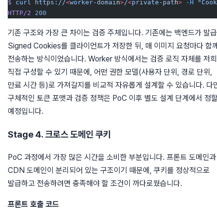
$
 curl
 https://
<
worker-domai
n
>
/
<
private-pat
h
>
 -H
 "Cook
HTTP/2
 200
기존 구조와 가장 큰 차이는 검증 주체입니다. 기존에는 백엔드가 발
Signed Cookies를 클라이언트가 저장한 뒤, 매 이미지 요청마다 함
전송하는 방식이었습니다. Worker 방식에서는 검증 로직 자체를 저
직접 구성할 수 있기 때문에, 어떤 권한 모델(사용자 단위, 경로 단위,
만료 시간 등)로 가져갈지를 비교적 자유롭게 설계할 수 있습니다. 다
구체적인 토큰 포맷과 검증 정책은 PoC 이후 별도 설계 단계에서 정
예정입니다.
Stage 4. 크로스 도메인 쿠키
PoC 과정에서 가장 많은 시간을 소비한 부분입니다. 프론트 도메인과
CDN 도메인이 분리되어 있는 구조이기 때문에, 쿠키를 정상적으로
발급하고 전송하려면 충족해야 할 조건이 까다로웠습니다.
프론트 호출 코드