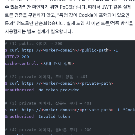
수 있는가”
만 확인하기 위한 PoC였습니다. 따라서 JWT 같은 실제
토큰 검증을 구현하지 않고, “특정 값이 Cookie에 포함되어 있으면
통과” 정도로만 단순화했습니다. 실제 도입 시 어떤 토큰/검증 방식을
사용할지는 별도 설계가 필요합니다.
# (1) public 이미지 → 200
$
 curl
 https://
<
worker-domai
n
>
/
<
public-pat
h
>
 -I
HTTP/2
 200
cache-control:
 <
사내
 캐시
 정
책
>
# (2) private 이미지, 쿠키 없음 → 401
$
 curl
 https://
<
worker-domai
n
>
/
<
private-pat
h
>
Unauthorized:
 No
 token
 provided
# (3) private 이미지, 잘못된 쿠키 → 401
$
 curl
 https://
<
worker-domai
n
>
/
<
private-pat
h
>
 -H
 "Cook
Unauthorized:
 Invalid
 token
# (4) private 이미지, 올바른 쿠키 → 200