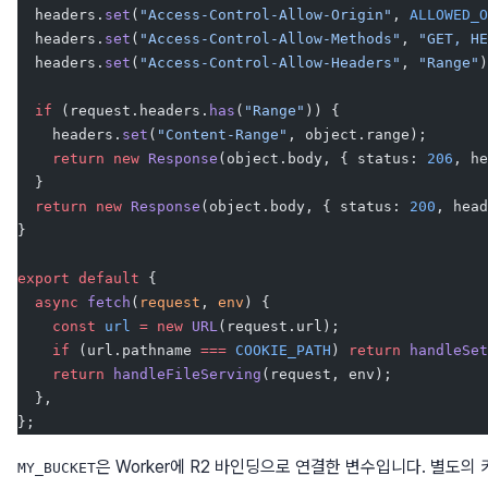
  headers.
set
(
"Access-Control-Allow-Origin"
, 
ALLOWED_O
  headers.
set
(
"Access-Control-Allow-Methods"
, 
"GET, HE
  headers.
set
(
"Access-Control-Allow-Headers"
, 
"Range"
)
  if
 (request.headers.
has
(
"Range"
)) {
    headers.
set
(
"Content-Range"
, object.range);
    return
 new
 Response
(object.body, { status: 
206
, he
  }
  return
 new
 Response
(object.body, { status: 
200
, head
}
export
 default
 {
  async
 fetch
(
request
, 
env
) {
    const
 url
 =
 new
 URL
(request.url);
    if
 (url.pathname 
===
 COOKIE_PATH
) 
return
 handleSet
    return
 handleFileServing
(request, env);
  },
};
은 Worker에 R2 바인딩으로 연결한 변수입니다. 별도의 
MY_BUCKET