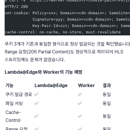
$ curl -v "https://<worker-domain>/<cookie-path>?Polic
HTTP/2 200
set-cookie: Policy=xxx; Domain=<cdn-domain>; SameSite=
            Signature=yyy; Domain=<cdn-domain>; SameSi
            Key-Pair-Id=zzz; Domain=<cdn-domain>; Same
cache-control: no-cache, no-store, must-revalidate
쿠키 3개가 기존과 동일한 형식으로 정상 발급되는 것을 확인했습니다
Range 요청(206 Partial Content)도 정상적으로 처리되어 HLS
스트리밍에도 문제가 없었습니다.
Lambda@Edge와 Worker의 기능 매핑
기능
Lambda@Edge
Worker
결과
쿠키 발급 경로
✅
✅
동일
파일 서빙
✅
✅
동일
Cache-
✅
✅
동일
Control
Range 요청
✅
✅
동일