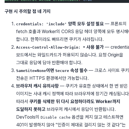
구현 시 주의할 점 네 가지
양쪽 모두 설정 필요
— 프론트의
credentials: 'include'
fetch 호출과 Worker의 CORS 응답 헤더 양쪽에 모두 명시
합니다. 한쪽이라도 빠뜨리면 쿠키가 사라집니다.
사용 불가
— credentia
Access-Control-Allow-Origin: *
모드에서는 와일드카드가 허용되지 않습니다. 요청 Origin을
그대로 응답에 담아 반환해야 합니다.
이면
속성 필수
— 크로스 사이트 쿠키
SameSite=None
Secure
전송은 HTTPS 환경에서만 가능합니다.
브라우저 캐시 유의사항
— 쿠키가 유효한 상태에서 한 번 받은
이미지는 사내 캐시 정책에 따라 브라우저에 장기간 캐싱됩니다
따라서
쿠키를 삭제한 뒤 다시 요청하더라도 Worker까지
도달하지 못하고
브라우저 캐시에서 응답이 반환됩니다.
DevTools의
옵션을 켜지 않고 테스트하면
Disable cache
401이 발생하지 않아 “인증이 제대로 걸리지 않는 것 같다”는