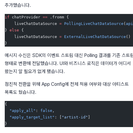
추가했습니다.
if
 chatProvider 
==
 .fromm {
    liveChatDataSource 
=
 PollingLiveChatDataSource
(
api
} 
else
 {
    liveChatDataSource 
=
 ExternalLiveChatDataSource
()
}
메시지 수신은 SDK의 이벤트 스트림 대신 Polling 결과를 기존 스트
형태로 변환해 전달했습니다. UI와 비즈니스 로직은 데이터가 어디서
왔는지 알 필요가 없게 됐습니다.
점진적 전환을 위해 App Config에 전체 적용 여부와 대상 아티스트
목록도 뒀습니다.
{
  "apply_all"
: 
false
,
  "apply_target_list"
: [
"artist-id"
]
}