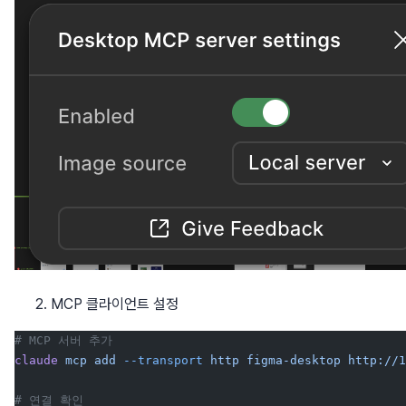
MCP 클라이언트 설정
# MCP 서버 추가
claude
 mcp
 add
 --transport
 http
 figma-desktop
 http://1
# 연결 확인