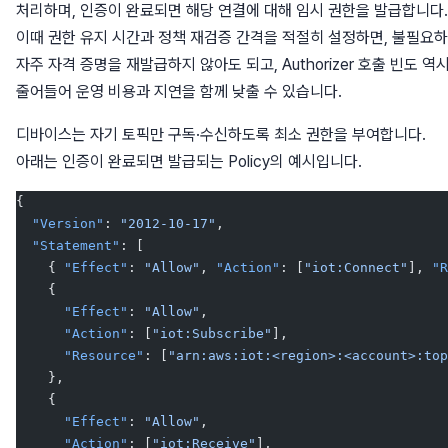
처리하며, 인증이 완료되면 해당 연결에 대해 임시 권한을 발급합니다.
이때 권한 유지 시간과 정책 재검증 간격을 적절히 설정하면, 불필요
자주 자격 증명을 재발급하지 않아도 되고, Authorizer 호출 빈도 역
줄어들어 운영 비용과 지연을 함께 낮출 수 있습니다.
디바이스는 자기 토픽만 구독·수신하도록 최소 권한을 부여합니다.
아래는 인증이 완료되면 발급되는 Policy의 예시입니다.
{
  "Version"
: 
"2012-10-17"
,
  "Statement"
: [
    { 
"Effect"
: 
"Allow"
, 
"Action"
: [
"iot:Connect"
], 
"R
    {
      "Effect"
: 
"Allow"
,
      "Action"
: [
"iot:Subscribe"
],
      "Resource"
: [
"arn:aws:iot:<region>:<account>:top
    },
    {
      "Effect"
: 
"Allow"
,
      "Action"
: [
"iot:Receive"
],