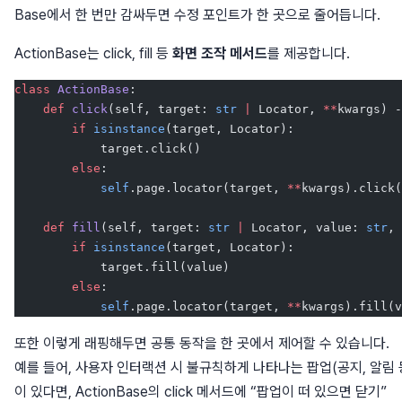
Base에서 한 번만 감싸두면 수정 포인트가 한 곳으로 줄어듭니다.
ActionBase는 click, fill 등
화면 조작 메서드
를 제공합니다.
class
 ActionBase
:
    def
 click
(self, target: 
str
 |
 Locator, 
**
kwargs) -
        if
 isinstance
(target, Locator):
            target.click()
        else
:
            self
.page.locator(target, 
**
kwargs).click(
    def
 fill
(self, target: 
str
 |
 Locator, value: 
str
, 
        if
 isinstance
(target, Locator):
            target.fill(value)
        else
:
            self
.page.locator(target, 
**
kwargs).fill(v
또한 이렇게 래핑해두면 공통 동작을 한 곳에서 제어할 수 있습니다.
예를 들어, 사용자 인터랙션 시 불규칙하게 나타나는 팝업(공지, 알림 
이 있다면, ActionBase의 click 메서드에 “팝업이 떠 있으면 닫기”