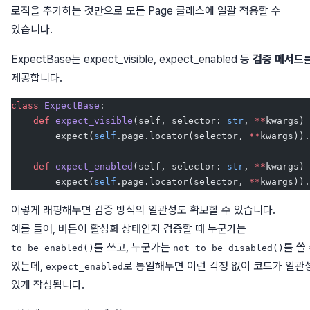
로직을 추가하는 것만으로 모든 Page 클래스에 일괄 적용할 수
있습니다.
ExpectBase는 expect_visible, expect_enabled 등
검증 메서드
제공합니다.
class
 ExpectBase
:
    def
 expect_visible
(self, selector: 
str
, 
**
kwargs) 
        expect(
self
.page.locator(selector, 
**
kwargs)).
    def
 expect_enabled
(self, selector: 
str
, 
**
kwargs) 
        expect(
self
.page.locator(selector, 
**
kwargs)).
이렇게 래핑해두면 검증 방식의 일관성도 확보할 수 있습니다.
예를 들어, 버튼이 활성화 상태인지 검증할 때 누군가는
를 쓰고, 누군가는
를 쓸
to_be_enabled()
not_to_be_disabled()
있는데,
로 통일해두면 이런 걱정 없이 코드가 일관
expect_enabled
있게 작성됩니다.