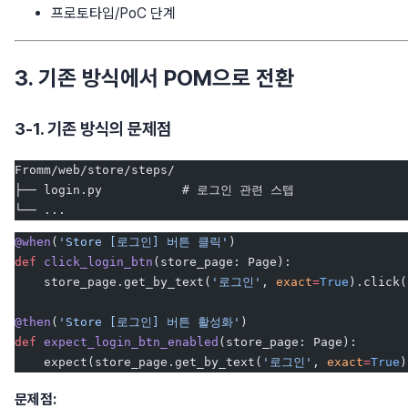
프로토타입/PoC 단계
3. 기존 방식에서 POM으로 전환
3-1. 기존 방식의 문제점
Fromm/web/store/steps/
├── login.py           # 로그인 관련 스텝
└── ...
@when
(
'Store [로그인] 버튼 클릭'
)
def
 click_login_btn
(store_page: Page):
    store_page.get_by_text(
'로그인'
, 
exact
=
True
).click(
@then
(
'Store [로그인] 버튼 활성화'
)
def
 expect_login_btn_enabled
(store_page: Page):
    expect(store_page.get_by_text(
'로그인'
, 
exact
=
True
)
문제점: