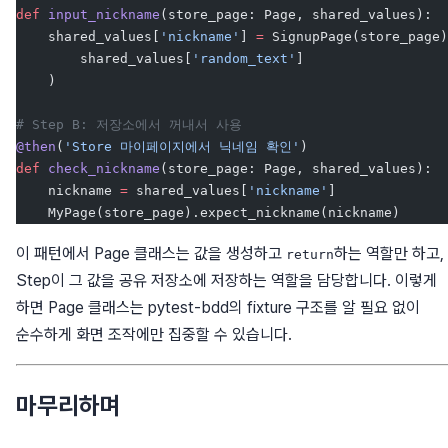
def
 input_nickname
(store_page: Page, shared_values):
    shared_values[
'nickname'
] 
=
 SignupPage(store_page)
        shared_values[
'random_text'
]
    )
# Step B: 저장소에서 꺼내서 사용
@then
(
'Store 마이페이지에서 닉네임 확인'
)
def
 check_nickname
(store_page: Page, shared_values):
    nickname 
=
 shared_values[
'nickname'
]
    MyPage(store_page).expect_nickname(nickname)
이 패턴에서 Page 클래스는 값을 생성하고
하는 역할만 하고,
return
Step이 그 값을 공유 저장소에 저장하는 역할을 담당합니다. 이렇게
하면 Page 클래스는 pytest-bdd의 fixture 구조를 알 필요 없이
순수하게 화면 조작에만 집중할 수 있습니다.
마무리하며