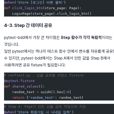
@when
(
'Store [로그인] 버튼 클릭'
)
def
 click_login_btn
(store_page: Page):
    LoginPage(store_page).click_login_btn()
4-3. Step 간 데이터 공유
pytest-bdd에서 가장 큰 차이점은
Step 함수가 각각 독립적
이라는
것입니다.
일반 pytest에서는 하나의 테스트 함수 안에서 변수를 자유롭게 공유
수 있지만, pytest-bdd에서는 Step A에서 만든 값을 Step B에서
사용하려면 공유 fixture가 필요합니다.
# conftest.py - 값을 공유할 저장소 fixture
@pytest.fixture
def
 shared_values
():
    random_text 
=
 uuid4().hex[:
6
]
    return
 {
'random_text'
: random_text}
# Step A: Page가 만든 값을 공유 저장소에 저장
@when
(
'Store 회원가입 시 닉네임 입력'
)