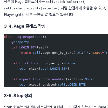
덕분에 Page 클래스에서는
,
self.click(selector)
처럼 간결하게 호출할 수 있고,
self.expect_visible(selector)
Playwright의 세부 구현을 알 필요가 없습니다.
3-4. Page 클래스 작성
class
 LoginPage
(
Base
):
    @
property
    def
 LOGIN_BTN
(self):
        return
 self
.page.get_by_text(
'로그인'
, 
exact
=
Tr
    def
 click_login_btn
(self) -> 
None
:
        self
.click(
self
.
LOGIN_BTN
)
    def
 expect_login_btn_enabled
(self) -> 
None
:
        self
.expect_enabled(
self
.
LOGIN_BTN
)
3-5. Step 정의
Step 함수는 “무엇을 하는지”만 표현하고, “어떻게 하는지”는 Page