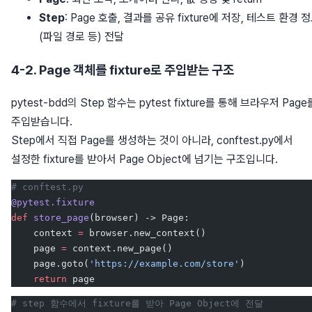
Step
: Page 호출, 결과를 공유 fixture에 저장, 테스트 환경 
(파일 경로 등) 전달
4-2. Page 객체를 fixture로 주입받는 구조
pytest-bdd의 Step 함수는 pytest fixture를 통해 브라우저 Page
주입받습니다.
Step에서 직접 Page를 생성하는 것이 아니라, conftest.py에서
설정한 fixture를 받아서 Page Object에 넘기는 구조입니다.
# conftest.py
@pytest.fixture
def
 store_page
(browser) -> Page:
    context 
=
 browser.new_context()
    page 
=
 context.new_page()
    page.goto(
'https://example.com/store'
)
    return
 page
# step 함수에서 fixture를 받아 Page Object에 전달